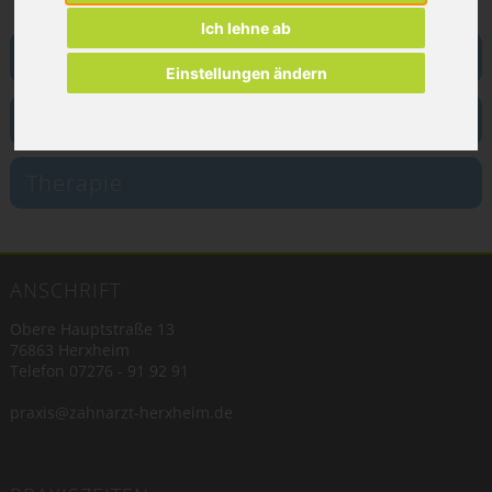
Ich lehne ab
Situation & Beschwerdebild
Einstellungen ändern
Mögliche Ursachen
Therapie
ANSCHRIFT
Obere Hauptstraße 13
76863 Herxheim
Telefon
07276 - 91 92 91
praxis@zahnarzt-herxheim.de